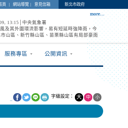
|
|
首頁
網站導覽
意見信箱
新北市政府
more...
more...
more...
more...
more...
more...
more...
more...
more...
more...
more...
more...
more...
8-09, 13:15│中央氣象署
颱風及其外圍環流影響，易有短延時強降雨，今
臺北市山區、新竹縣山區、苗栗縣山區有局部豪雨
，北海岸、新北市、桃園市、新竹縣地區及臺中
流
...
-09, 12:38│水利署
服務專區
公開資訊
石門水庫:(洩洪至大漢溪):調節性放水,影響範圍:
三峽區、淡水區、樹林區、蘆洲區、五股區、鶯
城區、新莊區、八里區、三重區、板橋區；臺北
區、大同區、萬華區、北投區；桃園市，龍潭
8-09, 11:30│中央氣象署
區
3DOLPHIN白海豚2026-08-
0:00+00:0028.00,122.703343968250中度颱風
字級設定：
大
中
小
_
N2026-08-
0:00+00:0028.90,118.502028990100中度颱風 白
8-09, 11:30│中央氣象署
...
3DOLPHIN白海豚2026-08-
0:00+00:0028.00,122.703343968250中度颱風