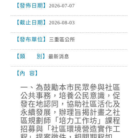
度颱風TYPHOON2026-08-
發佈日期
2026-07-07
10T03:00:00+00:0028.90,118.502028990100中度
颱風
颱風 白海豚（國際...
截止日期
2026-08-09, 11:30│中央氣象署
2026-08-03
16SEA13DOLPHIN白海豚2026-08-
09T03:00:00+00:0028.00,122.703343968250中
發布單位
三重區公所
度颱風TYPHOON2026-08-
10T03:00:00+00:0028.90,118.502028990100中度
道路封閉
類 別
颱風 白海豚（國際...
最新消息
2026-08-08, 18:00│交通部公路局
桃園市 復興區 台7線 47K+100~60K+396。受損
內 容
狀況/管制原因: 預警性封閉。
一、為鼓勵本市民眾參與社區
公共事務，培養公民意識，促
強風
發在地認同，協助社區活化及
2026-08-09, 10:32│中央氣象署
永續發展，辦理旨揭計畫之社
今(9)日第13號颱風及其外圍環流影響，基隆市、
臺北市、新北市、桃園市、新竹市、新竹縣、苗
區規劃師「培力工作坊」課程
栗縣、臺中市、南投縣、彰化縣、屏東縣、宜蘭
招募與「社區環境營造實作工
縣、臺東縣(含綠島、蘭嶼)、澎湖縣、連江...
程」提案徵件，相關期程如