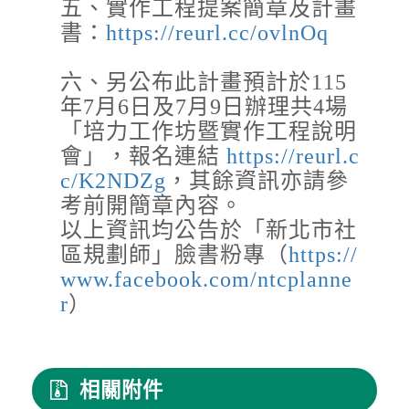
五、實作工程提案簡章及計畫
颱風來襲，預計於 115 年 8 月 8 日 17 時整執行
市轄橫移門、越堤道及堤外便道只出不進管制，
書：
https://reurl.cc/ovlnOq
並於 18 時整執行橫移門、越堤道及堤外便道封
閉作業；管制範圍為『二重疏...
六、另公布此計畫預計於115
國家森林遊樂區
年7月6日及7月9日辦理共4場
2026-08-09, 00:00│農業部林業及自然保育署
「培力工作坊暨實作工程說明
白海豚颱風休園 預計開始日期：2026年08月09
日 預計恢復日期：2026年08月10日
會」，報名連結
https://reurl.c
c/K2NDZg
，其餘資訊亦請參
考前開簡章內容。
國家森林遊樂區
以上資訊均公告於「新北市社
2026-08-09, 00:00│農業部林業及自然保育署
區規劃師」臉書粉專（
https://
颱風休園：白海豚颱風休園 預計開始時間：
2026年08月09日 00:00 預計恢復時間：2026年
www.facebook.com/ntcplanne
08月09日 23:00
r
）
停水
2026-08-03, 10:01│台灣自來水公司
辦理龍潭給水廠高壓電氣設備檢驗 等三合一工程
相關附件