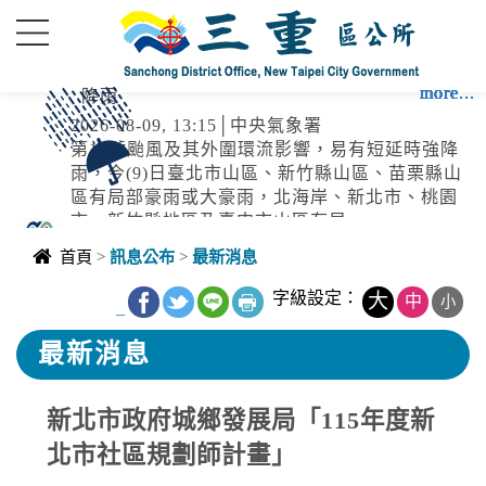
進入內容區塊
more...
more...
more...
more...
more...
more...
more...
more...
more...
more...
more...
more...
more...
降雨
2026-08-09, 13:15│中央氣象署
第13號颱風及其外圍環流影響，易有短延時強降
雨，今(9)日臺北市山區、新竹縣山區、苗栗縣山
區有局部豪雨或大豪雨，北海岸、新北市、桃園
市、新竹縣地區及臺中市山區有局...
水庫放流
首頁
>
訊息公布
>
最新消息
2026-08-09, 12:38│水利署
水利署訊石門水庫:(洩洪至大漢溪):調節性放水,
字級設定：
大
中
小
_
影響範圍:新北市，三峽區、淡水區、樹林區、蘆
洲區、五股區、鶯歌區、土城區、新莊區、八里
最新消息
區、三重區、板橋區；臺北市，士林區、大同
颱風
區、萬華區、北投區；桃園市，龍潭區、大溪區
新北市政府城鄉發展局「115年度新
2026-08-09, 11:30│中央氣象署
16SEA13DOLPHIN白海豚2026-08-
北市社區規劃師計畫」
09T03:00:00+00:0028.00,122.703343968250中