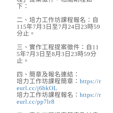
道路封閉
下：
2026-08-08, 21:00│交通部公路局
新北市 八里區 台61線 0K+0~2K+0。受損狀況/
管制原因: 淡江大橋強風預警性封閉管制機車
二、培力工作坊課程報名：自
道、自行車道及人行道，氣象預測風速達8級
115年7月3日至7月24日23時59
風。
分止。
水門資訊
2026-08-08, 17:00│新北市政府
三、實作工程提案徵件：自11
颱風來襲，預計於 115 年 8 月 8 日 17 時整執行
市轄橫移門、越堤道及堤外便道只出不進管制，
5年7月3日至8月3日23時59分
並於 18 時整執行橫移門、越堤道及堤外便道封
止。
閉作業；管制範圍為『二重疏...
開放路邊停車
四、簡章及報名連結：
2026-08-08, 17:00│新北市政府
培力工作坊課程簡章：
https://r
交通局指出，橫移門周邊部分紅黃線開放停車路
段，包含新店溪流域、大漢溪右岸與左岸、淡水
eurl.cc/j6bkOL
河流域等處，部分為雙邊開放停車，部分為單
培力工作坊課程報名：
https://r
邊，詳洽新北市府官網。 交通局補充...
eurl.cc/pp7lr8
開放路邊停車
2026-08-08, 17:00│新北市政府