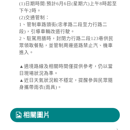
颱風來襲，預計於 115 年 8 月 8 日 17 時整執行
(1)日期時間:預計6月6日(星期六)上午8時起至
市轄橫移門、越堤道及堤外便道只出不進管制，
下午2時。
並於 18 時整執行橫移門、越堤道及堤外便道封
(2)交通管制：
閉作業；管制範圍為『二重疏...
1、管制車路頭街(忠孝路二段至力行路二
停水
段)，引導車輛改道行駛。
2026-08-03, 10:01│台灣自來水公司
2、駐駕用膳時，封閉力行路二段123巷供民
辦理龍潭給水廠高壓電氣設備檢驗 等三合一工程
眾領取餐點，並管制周邊道路禁止汽、機車
進入。
▲遶境路線及相關時間僅提供參考，仍以當
日現場狀況為準。
▲近日天氣狀況較不穩定，提醒參與民眾隨
身攜帶雨衣(雨具)。
相關圖片