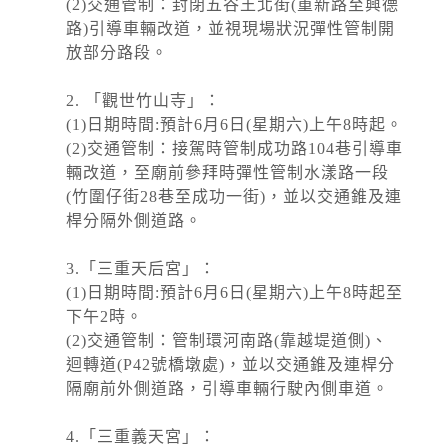
高溫
(2)交通管制：封閉五谷王北街(重新路至興德
路)引導車輛改道，並視現場狀況彈性管制開
2026-08-09, 16:53│中央氣象署
西南風沉降影響，天氣高溫炎熱，東部及東南部
放部分路段。
地區有焚風發生的機率，明(10)日白天臺東縣為
橙色燈號，有連續出現36度高溫的機率，請加強
2. 「觀世竹山寺」：
注意。臺北市、新北市、桃園市、花蓮縣為黃色
(1)日期時間:預計6月6日(星期六)上午8時起。
水門資訊
燈號，請注意。
(2)交通管制：接駕時管制成功路104巷引導車
2026-08-08, 17:00│新北市政府
輛改道，至廟前參拜時彈性管制水漾路一段
颱風來襲，預計於 115 年 8 月 8 日 17 時整執行
(竹圍仔街28巷至成功一街)，並以交通錐及連
市轄橫移門、越堤道及堤外便道只出不進管制，
桿分隔外側道路。
並於 18 時整執行橫移門、越堤道及堤外便道封
閉作業；管制範圍為『二重疏...
3.「三重天后宮」：
開放路邊停車
(1)日期時間:預計6月6日(星期六)上午8時起至
2026-08-08, 17:00│新北市政府
下午2時。
交通局指出，橫移門周邊部分紅黃線開放停車路
(2)交通管制：管制環河南路(靠越堤道側)、
段，包含新店溪流域、大漢溪右岸與左岸、淡水
迴轉道(P42號橋墩處)，並以交通錐及連桿分
河流域等處，部分為雙邊開放停車，部分為單
邊，詳洽新北市府官網。 交通局補充...
隔廟前外側道路，引導車輛行駛內側車道。
開放路邊停車
2026-08-08, 17:00│新北市政府
4.「三重義天宮」：