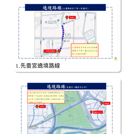
1.先嗇宮遶境路線