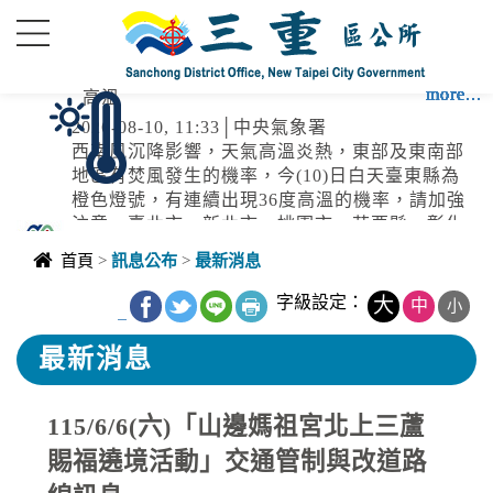
進入內容區塊
more...
more...
more...
more...
more...
more...
more...
more...
more...
more...
more...
高溫
2026-08-10, 11:33│中央氣象署
西南風沉降影響，天氣高溫炎熱，東部及東南部
地區有焚風發生的機率，今(10)日白天臺東縣為
橙色燈號，有連續出現36度高溫的機率，請加強
注意。臺北市、新北市、桃園市、苗栗縣、彰化
停水
縣、雲林縣、花蓮縣為黃色燈號，請注意。
首頁
>
訊息公布
>
最新消息
2026-08-10, 09:30│台灣自來水公司
本公司管線破管 需緊急停水搶修
字級設定：
大
中
小
_
最新消息
停水
115/6/6(六)「山邊媽祖宮北上三蘆
2026-08-10, 09:19│台灣自來水公司
新北市萬里區大鵬里頂社85-1號前破管搶修
賜福遶境活動」交通管制與改道路