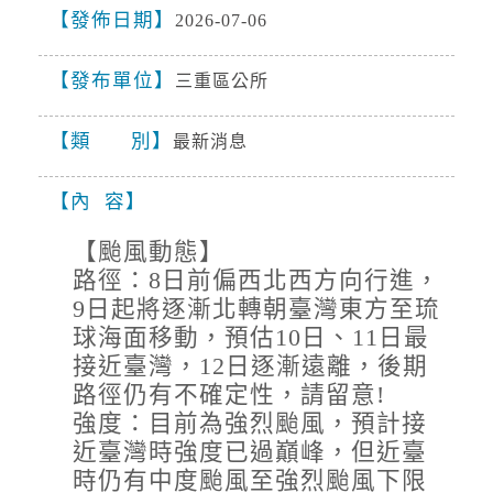
發佈日期
2026-07-06
停水
發布單位
2026-08-03, 11:18│台灣自來水公司
三重區公所
為辦理三重區五谷王南街等巷弄汰換管線工程，
施工停水
類 別
最新消息
停水
內 容
2026-08-03, 11:18│台灣自來水公司
【颱風動態】
為辦理三重區五谷王南街等巷弄汰換管線工程，
施工停水
路徑：8日前偏西北西方向行進，
9日起將逐漸北轉朝臺灣東方至琉
球海面移動，預估10日、11日最
接近臺灣，12日逐漸遠離，後期
路徑仍有不確定性，請留意!
強度：目前為強烈颱風，預計接
近臺灣時強度已過巔峰，但近臺
時仍有中度颱風至強烈颱風下限