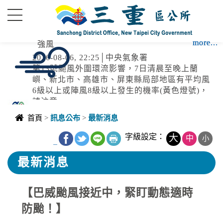
進入內容區塊
more...
more...
more...
more...
more...
強風
2026-08-06, 22:25│中央氣象署
第13號颱風外圍環流影響，7日清晨至晚上蘭
嶼、新北市、高雄市、屏東縣局部地區有平均風
6級以上或陣風8級以上發生的機率(黃色燈號)，
請注意。
高溫
首頁
>
訊息公布
>
最新消息
2026-08-06, 17:30│中央氣象署
颱風外圍環流沉降影響，各地天氣高溫炎熱，宜
字級設定：
大
中
小
_
蘭縣及花蓮縣有焚風發生的機率，明(7)日白天宜
蘭縣為橙色燈號，有38度極端高溫出現的機率；
最新消息
臺北市、新北市、彰化縣、雲林縣、臺南市、屏
停水
東縣、花蓮縣為橙色燈號，有連續出現36度高溫
的機率，請加強注意。南投縣、嘉義縣、臺東縣
【巴威颱風接近中，緊盯動態適時
2026-08-03, 10:01│台灣自來水公司
為黃色燈號，請注意。
辦理龍潭給水廠高壓電氣設備檢驗 等三合一工程
防颱！】