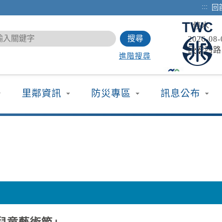
:::
回
停水
2026-0
民安西路
進階搜尋
停水
2026-0
里鄰資訊
防災專區
訊息公布
民安西路
停水
2026-0
中正路8
高溫
2026-0
各地天氣
今(6)