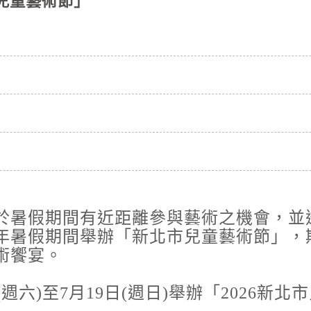
市兒童藝術節」
市、屏東
高溫
的機率，
2026-0
意。
各地天氣
明(6)
市、屏東
停水
的機率，
2026-0
意。
辦理龍潭
停水
2026-0
為辦理三
於暑假期間有近距離參與藝術之機會，並
年暑假期間舉辦「新北市兒童藝術節」，
停水
術饗宴。
2026-0
為辦理三
(週六)至7月19日(週日)舉辦「2026新