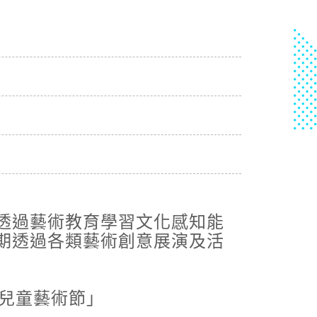
縣、花蓮縣為橙色燈號，有連續出現36度高溫
請加強注意。嘉義縣、宜蘭縣為黃色燈號，請注
8-05, 17:35│中央氣象署
高溫炎熱，宜蘭縣及花蓮縣有焚風發生的機率，
日白天新北市、彰化縣、南投縣、雲林縣、臺南
縣、花蓮縣為橙色燈號，有連續出現36度高溫
請加強注意。嘉義縣、宜蘭縣為黃色燈號，請注
8-03, 10:01│台灣自來水公司
給水廠高壓電氣設備檢驗 等三合一工程
8-03, 11:18│台灣自來水公司
重區五谷王南街等巷弄汰換管線工程，施工停水
透過藝術教育學習文化感知能
期透過各類藝術創意展演及活
8-03, 11:18│台灣自來水公司
重區五谷王南街等巷弄汰換管線工程，施工停水
北市兒童藝術節」