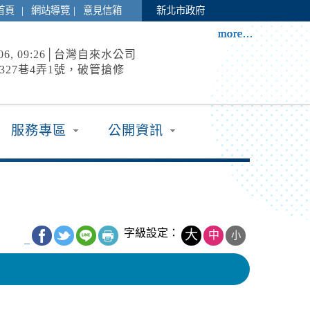
|
|
首頁
網站導覽
意見信箱
新北市政府
more...
more...
more...
more...
more...
more...
more...
more...
8-06, 09:26│台灣自來水公司
327巷4弄1號，破管搶修
8-06, 09:04│台灣自來水公司
服務專區
公開資訊
327巷4弄1號，破碗搶修
8-06, 08:12│台灣自來水公司
71巷9弄9號前，破管搶修
字級設定：
大
中
小
_
8-06, 07:26│中央氣象署
高溫炎熱，宜蘭縣及花蓮縣有焚風發生的機率，
日白天新北市、彰化縣、南投縣、雲林縣、臺南