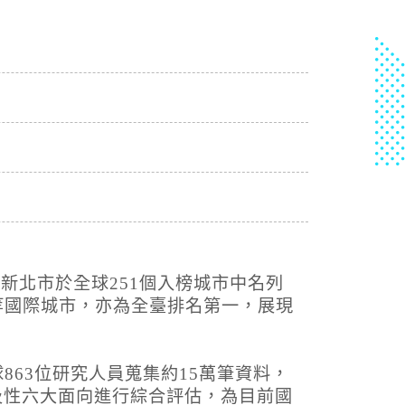
林遊樂區
08-09, 00:00│農業部林業及自然保育署
：白海豚颱風休園 預計開始時間：2026年08月
:00 預計恢復時間：2026年08月09日 23:00
8-03, 10:01│台灣自來水公司
給水廠高壓電氣設備檢驗 等三合一工程
8-03, 11:18│台灣自來水公司
重區五谷王南街等巷弄汰換管線工程，施工停水
結果，新北市於全球251個入榜城市中名列
倫敦等國際城市，亦為全臺排名第一，展現
8-03, 11:18│台灣自來水公司
重區五谷王南街等巷弄汰換管線工程，施工停水
球863位研究人員蒐集約15萬筆資料，
及性六大面向進行綜合評估，為目前國