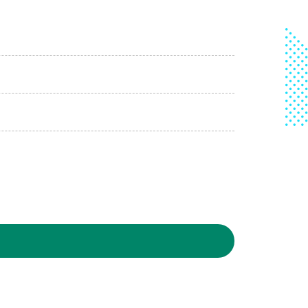
林遊樂區
08-09, 00:00│農業部林業及自然保育署
：白海豚颱風休園 預計開始時間：2026年08月
:00 預計恢復時間：2026年08月09日 23:00
8-03, 10:01│台灣自來水公司
給水廠高壓電氣設備檢驗 等三合一工程
8-03, 11:18│台灣自來水公司
重區五谷王南街等巷弄汰換管線工程，施工停水
8-03, 11:18│台灣自來水公司
重區五谷王南街等巷弄汰換管線工程，施工停水