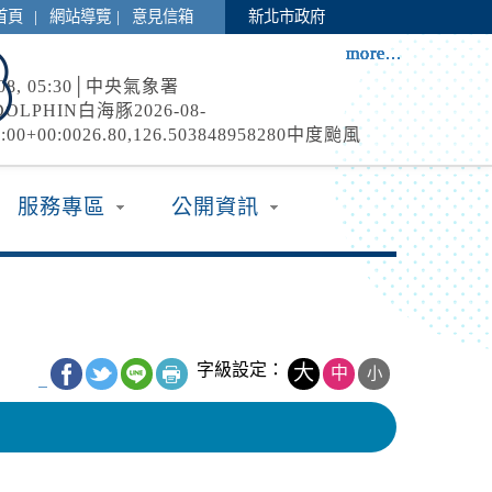
|
|
首頁
網站導覽
意見信箱
新北市政府
more...
more...
more...
more...
more...
more...
more...
more...
8-08, 05:30│中央氣象署
DOLPHIN白海豚2026-08-
0:00+00:0026.80,126.503848958280中度颱風
N2026-08-
0:00+00:0027.30,123.803545965250中度颱風 白
8-08, 05:06│中央氣象署
服務專區
公開資訊
...
環流影響，8日晨至9日晚上基隆市、臺北市、
桃園市、新竹市、新竹縣、屏東縣、宜蘭縣、臺
蘭嶼、綠島)、連江縣局部地區有平均風6級以上
級以上發生的機率(黃色燈號)，請注意。
8-08, 03:20│中央氣象署
環流影響，易有短延時強降雨，今(8)日新竹至
投地區及桃園以北山區有局部大雨發生的機率，
字級設定：
大
中
小
_
擊及強陣風，山區請慎防坍方及落石，低窪地區
林遊樂區
水。
08-09, 00:00│農業部林業及自然保育署
風休園 預計開始日期：2026年08月09日 預計恢
026年08月10日