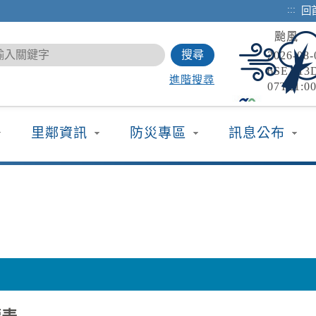
:::
回
颱風
2026-0
6SEA13
進階搜尋
07T21:0
TYPHOO
強風
08T21:0
2026-0
里鄰資訊
防災專區
訊息公布
海豚（國際
颱風外圍
新北市、
東縣(含
降雨
或陣風8
2026-0
颱風外圍
彰化、南
請注意雷
國家森
請慎防積
2026-
白海豚颱
復日期：2