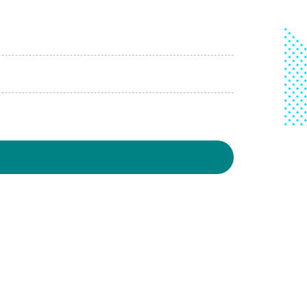
8-03, 10:01│台灣自來水公司
給水廠高壓電氣設備檢驗 等三合一工程
8-03, 11:18│台灣自來水公司
重區五谷王南街等巷弄汰換管線工程，施工停水
8-03, 11:18│台灣自來水公司
重區五谷王南街等巷弄汰換管線工程，施工停水