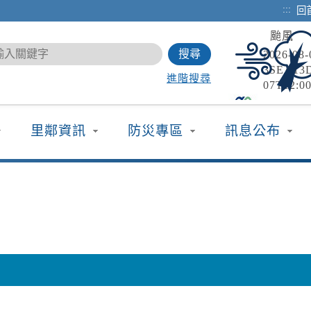
:::
回
颱風
2026-0
3SEA13
進階搜尋
07T12:0
TYPHOO
國家森
08T12:0
2026-
里鄰資訊
防災專區
訊息公布
海豚（國際
白海豚颱
復日期：2
強風
2026-0
颱風外圍
縣、宜蘭
日基隆市
國家森
屏東縣、
2026-
均風6級
颱風休園
意。
09日 00