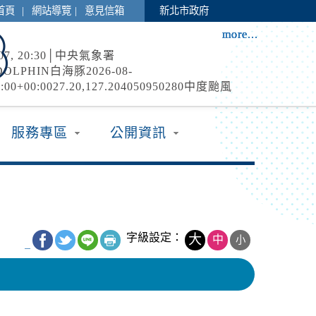
|
|
首頁
網站導覽
意見信箱
新北市政府
more...
more...
more...
more...
more...
more...
more...
8-07, 20:30│中央氣象署
DOLPHIN白海豚2026-08-
0:00+00:0027.20,127.204050950280中度颱風
N2026-08-
林遊樂區
0:00+00:0027.00,124.604050950280中度颱風 白
08-09, 00:00│農業部林業及自然保育署
服務專區
公開資訊
...
風休園 預計開始日期：2026年08月09日 預計恢
026年08月10日
8-07, 16:34│中央氣象署
環流影響，7日新北市、南投縣、高雄市、屏東
縣、臺東縣(蘭嶼)；颱風及其外圍環流影響，8
字級設定：
大
中
小
_
、臺北市、新北市、桃園市、南投縣、高雄市、
林遊樂區
宜蘭縣、臺東縣(含蘭嶼)、連江縣局部地區有平
08-09, 00:00│農業部林業及自然保育署
以上或陣風8級以上發生的機率(黃色燈號)，請注
：白海豚颱風休園 預計開始時間：2026年08月
:00 預計恢復時間：2026年08月09日 23:00