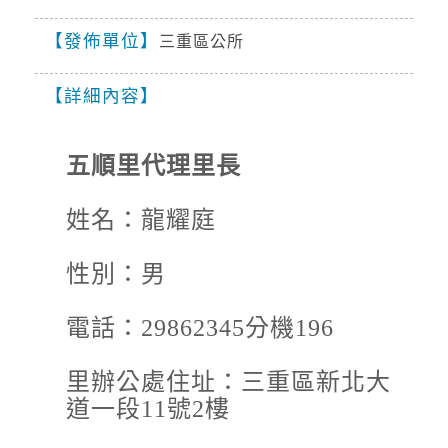
生，並伴隨較強陣風、閃電落雷，請慎防溪(河)
水暴漲、坍方、落石、低窪地區積水、低能見
發佈單位
三重區公所
降雨
度、雷擊
2026-08-10, 15:55│中央氣象署
詳細內容
西南風影響及午後對流雲系發展旺盛，易有短延
時強降雨，今(10)日屏東縣地區有局部大雨或豪
雨，臺南、高雄、宜蘭地區、蘭嶼、新竹以北及
嘉義山區有局部大雨發生的機率，請注意雷擊及
五順里代理里長
水門資訊
強陣風，低窪地區請慎防積水，山區請慎防坍
方、落石及溪水暴漲。
2026-08-08, 17:00│新北市政府
姓名：龍耀庭
颱風來襲，預計於 115 年 8 月 8 日 17 時整執行
市轄橫移門、越堤道及堤外便道只出不進管制，
性別：男
並於 18 時整執行橫移門、越堤道及堤外便道封
閉作業；管制範圍為『二重疏...
開放路邊停車
電話：29862345分機196
2026-08-08, 17:00│新北市政府
交通局指出，橫移門周邊部分紅黃線開放停車路
里辦公處住址：三重區新北大
段，包含新店溪流域、大漢溪右岸與左岸、淡水
道一段11號2樓
河流域等處，部分為雙邊開放停車，部分為單
邊，詳洽新北市府官網。 交通局補充...