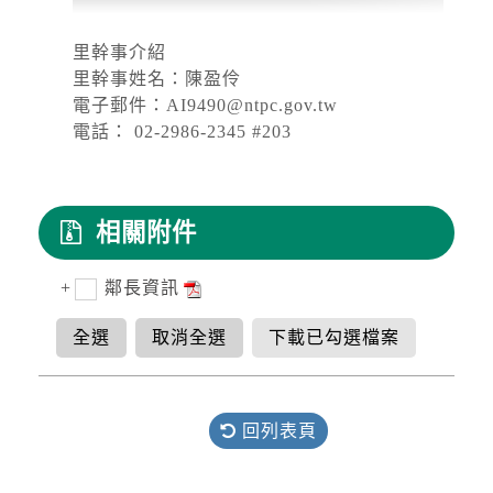
開放路邊停車
2026-08-08, 17:00│新北市政府
里幹事介紹
颱風來襲，預計於 115 年 8 月 8 日 17 時整執行
里幹事姓名：陳盈伶
市轄橫移門、越堤道及堤外便道只出不進管制，
並於 18 時整執行橫移門、越堤道及堤外便道封
電子郵件：AI9490@ntpc.gov.tw
閉作業；管制範圍為『二重疏...
電話： 02-2986-2345 #203
停水
2026-08-03, 10:01│台灣自來水公司
辦理龍潭給水廠高壓電氣設備檢驗 等三合一工程
相關附件
鄰長資訊
全選
取消全選
下載已勾選檔案
回列表頁