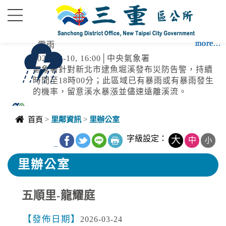
進入內容區塊
more...
more...
more...
more...
more...
more...
more...
more...
雷雨
2026-08-10, 16:00│中央氣象署
氣象署針對新北市逮魚堀溪發布災防告警，持續
時間至18時00分；此區域已有暴雨或有暴雨發生
的機率，留意溪水暴漲並儘速遠離溪流。
雷雨
首頁
>
里鄰資訊
>
里辦公室
2026-08-10, 16:00│中央氣象署
氣象署針對宜蘭縣得子口溪(五峰旗防砂壩),宜蘭
字級設定：
大
中
小
_
縣梵梵溪(芃芃野溪溫泉),宜蘭縣猴洞坑溪,新北市
三叉坑溪(雙溪清水坑),新北市北勢溪(坪林映像虎
里辦公室
寮區),新北市南勢溪...
雷雨
五順里-龍耀庭
2026-08-10, 16:00│中央氣象署
115年08月10日16時00分氣象署發布大雷雨即時
訊息，持續時間至17時30分；有短延時強降雨發
發佈日期
2026-03-24