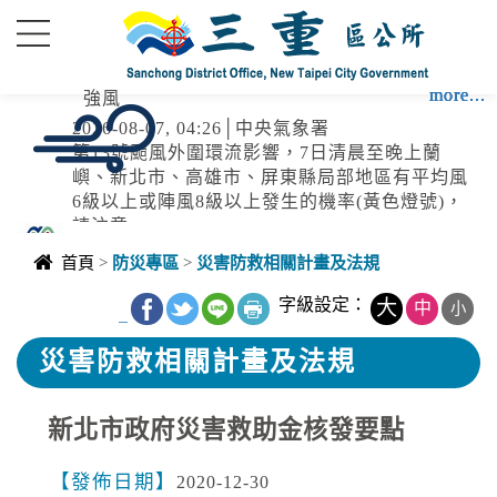
進入內容區塊
more...
more...
more...
more...
more...
強風
2026-08-07, 04:26│中央氣象署
第13號颱風外圍環流影響，7日清晨至晚上蘭
嶼、新北市、高雄市、屏東縣局部地區有平均風
6級以上或陣風8級以上發生的機率(黃色燈號)，
請注意。
高溫
首頁
>
防災專區
>
災害防救相關計畫及法規
2026-08-06, 17:30│中央氣象署
颱風外圍環流沉降影響，各地天氣高溫炎熱，宜
字級設定：
大
中
小
_
蘭縣及花蓮縣有焚風發生的機率，明(7)日白天宜
蘭縣為橙色燈號，有38度極端高溫出現的機率；
災害防救相關計畫及法規
臺北市、新北市、彰化縣、雲林縣、臺南市、屏
停水
東縣、花蓮縣為橙色燈號，有連續出現36度高溫
的機率，請加強注意。南投縣、嘉義縣、臺東縣
新北市政府災害救助金核發要點
2026-08-03, 10:01│台灣自來水公司
為黃色燈號，請注意。
辦理龍潭給水廠高壓電氣設備檢驗 等三合一工程
發佈日期
2020-12-30