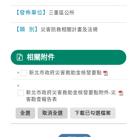
發佈單位
三重區公所
停水
2026-08-03, 11:18│台灣自來水公司
類 別
為辦理三重區五谷王南街等巷弄汰換管線工程，
災害防救相關計畫及法規
施工停水
停水
相關附件
2026-08-03, 11:18│台灣自來水公司
為辦理三重區五谷王南街等巷弄汰換管線工程，
新北市政府災害救助金核發要點
施工停水
新北市政府災害救助金核發要點附件-災
害勘查報告表
全選
取消全選
下載已勾選檔案