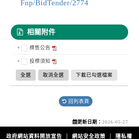
降雨
Fnp/BidTender/2774
2026-08-08, 17:05│中央氣象署
第13號颱風及其外圍環流影響，易有短延時強降
雨，今(8日)晚至明(9)日新竹縣山區、苗栗縣山
區有局部豪雨或大豪雨，北海岸、臺北市山區、
相關附件
新北市山區、桃園市山區、臺中市...
道路封閉
標售公告
2026-08-08, 18:00│交通部公路局
桃園市 復興區 台7線 47K+100~60K+396。受損
投標須知
狀況/管制原因: 預警性封閉。
全選
取消全選
下載已勾選檔案
水門資訊
2026-08-08, 17:00│新北市政府
颱風來襲，預計於 115 年 8 月 8 日 17 時整執行
回列表頁
市轄橫移門、越堤道及堤外便道只出不進管制，
並於 18 時整執行橫移門、越堤道及堤外便道封
閉作業；管制範圍為『二重疏...
更新日期：
2026-05-27
開放路邊停車
2026-08-08, 17:00│新北市政府
政府網站資料開放宣告
網站安全政策
隱私權
│
│