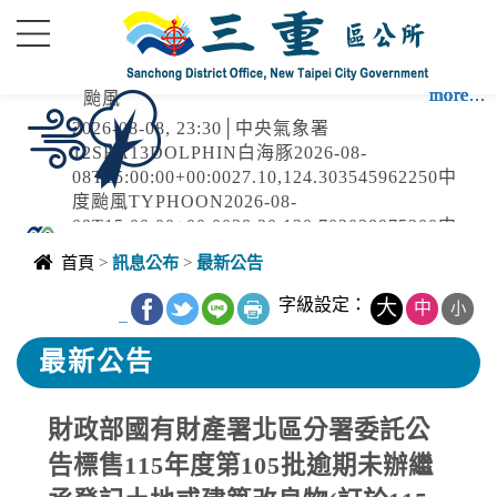
進入內容區塊
more...
more...
more...
more...
more...
more...
more...
more...
more...
more...
more...
more...
more...
more...
颱風
2026-08-08, 23:30│中央氣象署
12SEA13DOLPHIN白海豚2026-08-
08T15:00:00+00:0027.10,124.303545962250中
度颱風TYPHOON2026-08-
09T15:00:00+00:0028.20,120.703038975200中
停水
度颱風 白海豚（國際...
首頁
>
訊息公布
>
最新公告
2026-08-08, 22:46│台灣自來水公司
捷運新北產業園區對面，破管搶修
字級設定：
大
中
小
_
最新公告
強風
財政部國有財產署北區分署委託公
2026-08-08, 22:41│中央氣象署
第13號颱風及其外圍環流影響，8日晚上至9日晚
告標售115年度第105批逾期未辦繼
上基隆市、臺北市、新北市、桃園市、新竹市、