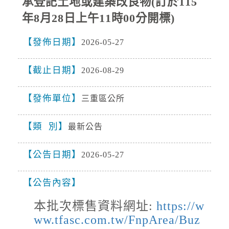
承登記土地或建築改良物(訂於115
新竹縣、苗栗縣、臺中市、南投縣、彰化縣、屏
東縣、宜蘭縣、臺東縣(含蘭嶼、綠島)、澎湖
年8月28日上午11時00分開標)
淹水感測
縣、連江縣局部地區有平均風6級以上或陣風8級
以上發生的機率(黃色燈號)，請注意。
2026-08-08, 22:17│水利署
發佈日期
2026-05-27
08/08 22:10 水利署訊: 疏洪一路/疏洪四路交叉路
口 (感測器 五股區疏洪一路/疏洪四路交叉路口測
截止日期
2026-08-29
站)已達黃燈警戒，淹水深度已達10公分以上。​​​
道路封閉
發佈單位
三重區公所
2026-08-08, 21:00│交通部公路局
新北市 八里區 台61線 0K+0~2K+0。受損狀況/
類 別
最新公告
管制原因: 淡江大橋強風預警性封閉管制機車
道、自行車道及人行道，氣象預測風速達8級
風。
公告日期
2026-05-27
降雨
2026-08-08, 17:05│中央氣象署
公告內容
第13號颱風及其外圍環流影響，易有短延時強降
雨，今(8日)晚至明(9)日新竹縣山區、苗栗縣山
本批次標售資料網址:
https://w
區有局部豪雨或大豪雨，北海岸、臺北市山區、
ww.tfasc.com.tw/FnpArea/Buz
新北市山區、桃園市山區、臺中市...