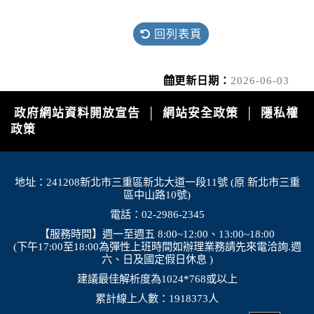
停水
2026-08-07, 08:22│台灣自來水公司
回列表頁
復興路1段9號前，破管搶修
更新日期：
2026-06-03
停水
政府網站資料開放宣告
網站安全政策
隱私權
│
│
2026-08-05, 13:43│台灣自來水公司
政策
辦理「板橋區金門街雙側汰換管線工程」施工停
水。
地址：241208新北市三重區新北大道一段11號 (原 新北市三重
高溫
區中山路10號)
2026-08-06, 17:30│中央氣象署
電話：02-2986-2345
颱風外圍環流沉降影響，各地天氣高溫炎熱，宜
【服務時間】週一至週五 8:00~12:00、13:00~18:00
蘭縣及花蓮縣有焚風發生的機率，明(7)日白天宜
(下午17:00至18:00為彈性上班時間如辦理業務請先來電洽詢.週
蘭縣為橙色燈號，有38度極端高溫出現的機率；
六、日及國定假日休息 )
臺北市、新北市、彰化縣、雲林縣、臺南市、屏
建議最佳解析度為1024*768或以上
停水
東縣、花蓮縣為橙色燈號，有連續出現36度高溫
累計線上人數：1918373人
的機率，請加強注意。南投縣、嘉義縣、臺東縣
2026-08-03, 10:01│台灣自來水公司