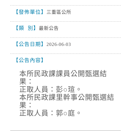
外圍環流影響，8日基隆市、臺北市、新北市、
桃園市、新竹市、新竹縣、南投縣、高雄市、屏
發佈單位
三重區公所
停水
東縣、宜蘭縣、花蓮縣、臺東縣(含蘭嶼、綠
島)、連江縣局部地區有平均風6級以上或陣風8
2026-08-07, 10:08│台灣自來水公司
級以上發生的機率(黃色燈號)，請注意。
類 別
辦理板橋區英士路5號路面漏水搶修
最新公告
公告日期
2026-06-03
停水
公告內容
2026-08-07, 09:18│台灣自來水公司
頂社一帶破管搶修
本所民政課課員公開甄選結
果：
正取人員：彭○瑄。
停水
本所民政課里幹事公開甄選結
2026-08-07, 08:50│台灣自來水公司
果：
自來水管線汰換工程。
正取人員：郭○庭。