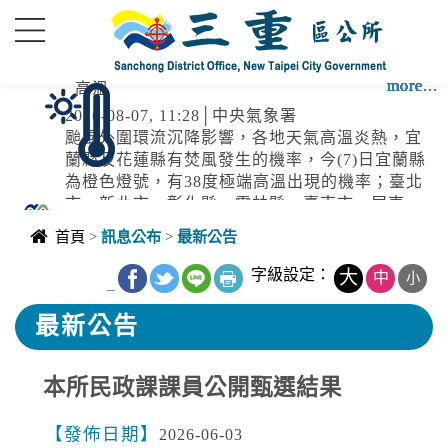
進入內容區塊
more...
more...
more...
more...
more...
more...
more...
more...
more...
more...
more...
more...
高溫
2026-08-07, 11:28│中央氣象署
颱風外圍環流沉降影響，各地天氣高溫炎熱，宜
蘭縣及花蓮縣有焚風發生的機率，今(7)日宜蘭縣
為橙色燈號，有38度極端高溫出現的機率；臺北
市、新北市、彰化縣、雲林縣、臺南市、屏東
停水
縣、花蓮縣為橙色燈號，有連續出現36度高溫的
首頁
>
訊息公布
>
最新公告
機率，請加強注意。新竹縣、南投縣、嘉義縣、
2026-08-07, 10:57│台灣自來水公司
臺東縣為黃色燈號，請注意。
愛國路六巷破管搶修
字級設定：
大
中
小
_
最新公告
強風
本所民政課課員公開甄選結果
2026-08-07, 10:27│中央氣象署
颱風外圍環流影響，7日新北市、南投縣、高雄
市、屏東縣、宜蘭縣、臺東縣(蘭嶼)；颱風及其
發佈日期
2026-06-03