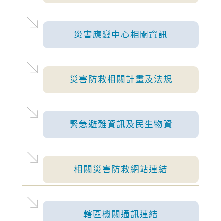
高溫
災害應變中心相關資訊
2026-08-06, 07:26│中央氣象署
各地天氣高溫炎熱，宜蘭縣及花蓮縣有焚風發生
的機率，今(6)日白天新北市、彰化縣、南投縣、
雲林縣、臺南市、屏東縣、花蓮縣為橙色燈號，
災害防救相關計畫及法規
有連續出現36度高溫的機率，請加強注意。嘉義
高溫
縣、宜蘭縣為黃色燈號，請注意。
2026-08-05, 17:35│中央氣象署
各地天氣高溫炎熱，宜蘭縣及花蓮縣有焚風發生
緊急避難資訊及民生物資
的機率，明(6)日白天新北市、彰化縣、南投縣、
雲林縣、臺南市、屏東縣、花蓮縣為橙色燈號，
有連續出現36度高溫的機率，請加強注意。嘉義
停水
縣、宜蘭縣為黃色燈號，請注意。
相關災害防救網站連結
2026-08-03, 10:01│台灣自來水公司
辦理龍潭給水廠高壓電氣設備檢驗 等三合一工程
轄區機關通訊連結