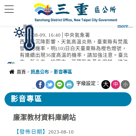
進入內容區塊
more...
more...
more...
more...
more...
more...
more...
more...
more...
more...
more...
more...
more...
more...
高溫
2026-08-09, 16:40│中央氣象署
西南風沉降影響，天氣高溫炎熱，臺東縣有焚風
發生的機率，明(10)日白天臺東縣為橙色燈號，
有連續出現36度高溫的機率，請加強注意。臺北
市、新北市、桃園市、花蓮縣為黃色燈號，請注
水庫放流
意。
首頁
>
訊息公布
>
影音專區
2026-08-09, 16:28│水利署
水利署訊石門水庫:(洩洪至大漢溪):調節性放水,
字級設定：
大
中
小
_
影響範圍:新北市，三峽區、淡水區、樹林區、蘆
洲區、五股區、鶯歌區、土城區、新莊區、八里
影音專區
區、三重區、板橋區；臺北市，士林區、大同
停水
區、萬華區、北投區；桃園市，龍潭區、大溪區
廉潔教材資料庫網站
2026-08-09, 14:36│台灣自來水公司
因台電供電異常，致九份加壓站出水馬達跳機，
目前持續補水當中，後續恢復各區域供水
發佈日期
2023-08-10