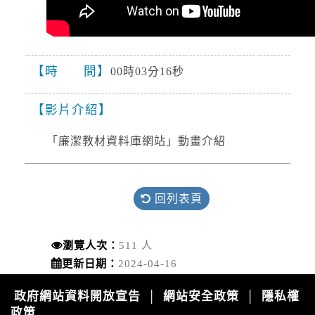
強風
2026-08-09, 10:32│中央氣象署
今(9)日第13號颱風及其外圍環流影響，基隆市、
臺北市、新北市、桃園市、新竹市、新竹縣、苗
栗縣、臺中市、南投縣、彰化縣、屏東縣、宜蘭
時 間
00時03分16秒
縣、臺東縣(含綠島、蘭嶼)、澎湖縣、連江...
道路封閉
影片介紹
2026-08-08, 21:00│交通部公路局
新北市 八里區 台61線 0K+0~2K+0。受損狀況/
「廉潔教材資料庫網站」動畫介紹
管制原因: 淡江大橋強風預警性封閉管制機車
道、自行車道及人行道，氣象預測風速達8級
風。
水門資訊
回列表頁
2026-08-08, 17:00│新北市政府
颱風來襲，預計於 115 年 8 月 8 日 17 時整執行
市轄橫移門、越堤道及堤外便道只出不進管制，
瀏覽人次：
511 人
並於 18 時整執行橫移門、越堤道及堤外便道封
更新日期：
2024-04-16
閉作業；管制範圍為『二重疏...
開放路邊停車
政府網站資料開放宣告
網站安全政策
隱私權
│
│
2026-08-08, 17:00│新北市政府
政策