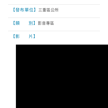
發布單位
三重區公所
颱風
2026-08-09, 14:30│中央氣象署
類 別
17SEA13DOLPHIN白海豚2026-08-
影音專區
09T06:00:00+00:0028.10,121.903343968220中
度颱風TYPHOON2026-08-
影 片
10T06:00:00+00:0029.40,118.10182599060中度
降雨
颱風 白海豚（國際...
2026-08-09, 13:15│中央氣象署
第13號颱風及其外圍環流影響，易有短延時強降
雨，今(9)日臺北市山區、新竹縣山區、苗栗縣山
區有局部豪雨或大豪雨，北海岸、新北市、桃園
市、新竹縣地區及臺中市山區有局...
道路封閉
2026-08-08, 18:00│交通部公路局
桃園市 復興區 台7線 47K+100~60K+396。受損
狀況/管制原因: 預警性封閉。