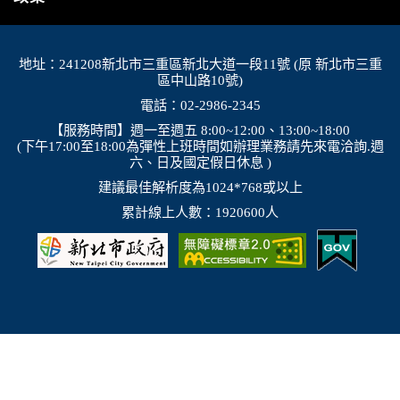
交通局指出，橫移門周邊部分紅黃線開放停車路
段，包含新店溪流域、大漢溪右岸與左岸、淡水
河流域等處，部分為雙邊開放停車，部分為單
地址：241208新北市三重區新北大道一段11號 (原 新北市三重
邊，詳洽新北市府官網。 交通局補充...
區中山路10號)
開放路邊停車
電話：02-2986-2345
2026-08-08, 17:00│新北市政府
颱風來襲，預計於 115 年 8 月 8 日 17 時整執行
【服務時間】週一至週五 8:00~12:00、13:00~18:00
(下午17:00至18:00為彈性上班時間如辦理業務請先來電洽詢.週
市轄橫移門、越堤道及堤外便道只出不進管制，
六、日及國定假日休息 )
並於 18 時整執行橫移門、越堤道及堤外便道封
閉作業；管制範圍為『二重疏...
建議最佳解析度為1024*768或以上
國家森林遊樂區
累計線上人數：1920600人
2026-08-09, 00:00│農業部林業及自然保育署
白海豚颱風休園 預計開始日期：2026年08月09
日 預計恢復日期：2026年08月10日
國家森林遊樂區
2026-08-09, 00:00│農業部林業及自然保育署
颱風休園：白海豚颱風休園 預計開始時間：
2026年08月09日 00:00 預計恢復時間：2026年