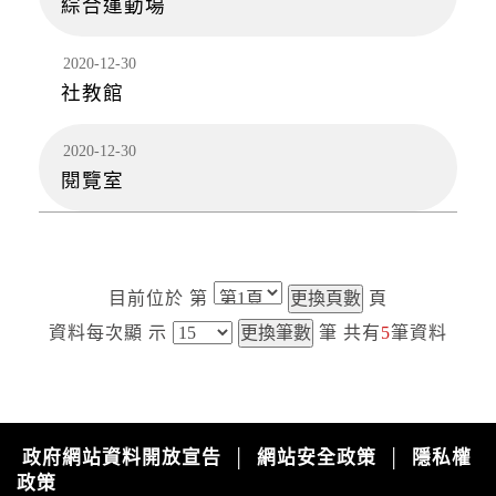
水門資訊
綜合運動場
2026-08-08, 17:00│新北市政府
颱風來襲，預計於 115 年 8 月 8 日 17 時整執行
2020-12-30
市轄橫移門、越堤道及堤外便道只出不進管制，
社教館
並於 18 時整執行橫移門、越堤道及堤外便道封
閉作業；管制範圍為『二重疏...
2020-12-30
開放路邊停車
閱覽室
2026-08-08, 17:00│新北市政府
交通局指出，橫移門周邊部分紅黃線開放停車路
段，包含新店溪流域、大漢溪右岸與左岸、淡水
河流域等處，部分為雙邊開放停車，部分為單
邊，詳洽新北市府官網。 交通局補充...
目前位於
第
頁
開放路邊停車
2026-08-08, 17:00│新北市政府
資料每次顯
示
筆
共有
5
筆資料
颱風來襲，預計於 115 年 8 月 8 日 17 時整執行
市轄橫移門、越堤道及堤外便道只出不進管制，
並於 18 時整執行橫移門、越堤道及堤外便道封
閉作業；管制範圍為『二重疏...
國家森林遊樂區
政府網站資料開放宣告
網站安全政策
隱私權
│
│
2026-08-09, 00:00│農業部林業及自然保育署
政策