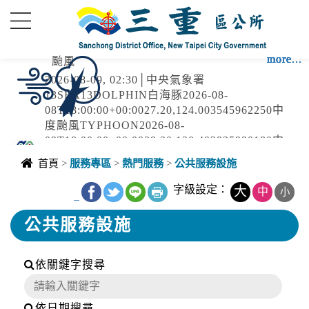
進入內容區塊
more...
more...
more...
more...
more...
more...
more...
more...
more...
more...
more...
more...
颱風
2026-08-09, 02:30│中央氣象署
13SEA13DOLPHIN白海豚2026-08-
08T18:00:00+00:0027.20,124.003545962250中
度颱風TYPHOON2026-08-
09T18:00:00+00:0028.30,120.402835980180中
強風
度颱風 白海豚（國際...
首頁
>
服務專區
>
熱門服務
>
公共服務設施
2026-08-08, 22:41│中央氣象署
第13號颱風及其外圍環流影響，8日晚上至9日晚
字級設定：
大
中
小
_
上基隆市、臺北市、新北市、桃園市、新竹市、
新竹縣、苗栗縣、臺中市、南投縣、彰化縣、屏
公共服務設施
東縣、宜蘭縣、臺東縣(含蘭嶼、綠島)、澎湖
道路封閉
縣、連江縣局部地區有平均風6級以上或陣風8級
以上發生的機率(黃色燈號)，請注意。
依關鍵字搜尋
2026-08-08, 21:00│交通部公路局
新北市 八里區 台61線 0K+0~2K+0。受損狀況/
管制原因: 淡江大橋強風預警性封閉管制機車
依日期搜尋