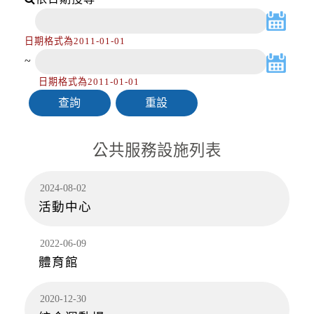
道、自行車道及人行道，氣象預測風速達8級
風。
降雨
日期格式為2011-01-01
2026-08-08, 17:05│中央氣象署
~
第13號颱風及其外圍環流影響，易有短延時強降
雨，今(8日)晚至明(9)日新竹縣山區、苗栗縣山
日期格式為2011-01-01
區有局部豪雨或大豪雨，北海岸、臺北市山區、
新北市山區、桃園市山區、臺中市...
降雨
2026-08-08, 17:05│中央氣象署
公共服務設施列表
第13號颱風及其外圍環流影響，易有短延時強降
雨，今(8日)晚至明(9)日新竹縣山區、苗栗縣山
2024-08-02
區有局部豪雨或大豪雨，北海岸、臺北市山區、
活動中心
新北市山區、桃園市山區、臺中市...
道路封閉
2026-08-08, 18:00│交通部公路局
2022-06-09
桃園市 復興區 台7線 47K+100~60K+396。受損
體育館
狀況/管制原因: 預警性封閉。
2020-12-30