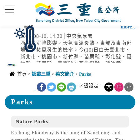
進入內容區塊
more...
more...
more...
more...
more...
more...
more...
more...
高溫
2026-08-10, 14:30│中央氣象署
西南風沉降影響，天氣高溫炎熱，東部及東南部
地區有焚風發生的機率，今(10)日白天臺北市、
新北市、桃園市、新竹縣、苗栗縣、彰化縣、雲
林縣、花蓮縣、臺東縣為黃色燈號，請注意。
停水
首頁
>
認識三重
>
英文簡介
>
Parks
2026-08-10, 08:35│台灣自來水公司
配合馬崗街管線汰換辦理停水
字級設定：
大
中
小
_
Parks
停水
2026-08-05, 13:45│台灣自來水公司
Nature Parks
辦理「板橋區金門街雙側汰換管線工程」施工停
Erchong Floodway is the lung of Sanchong, and
水。