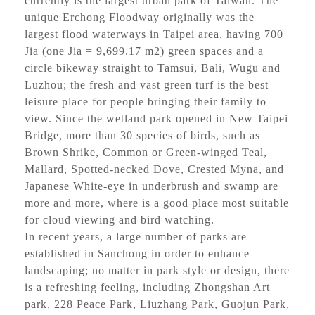
currently is the largest urban park of Taiwan. The
unique Erchong Floodway originally was the
高溫
largest flood waterways in Taipei area, having 700
Jia (one Jia = 9,699.17 m2) green spaces and a
2026-08-09, 16:53│中央氣象署
西南風沉降影響，天氣高溫炎熱，東部及東南部
circle bikeway straight to Tamsui, Bali, Wugu and
地區有焚風發生的機率，明(10)日白天臺東縣為
Luzhou; the fresh and vast green turf is the best
橙色燈號，有連續出現36度高溫的機率，請加強
leisure place for people bringing their family to
注意。臺北市、新北市、桃園市、花蓮縣為黃色
view. Since the wetland park opened in New Taipei
水門資訊
燈號，請注意。
Bridge, more than 30 species of birds, such as
2026-08-08, 17:00│新北市政府
Brown Shrike, Common or Green-winged Teal,
颱風來襲，預計於 115 年 8 月 8 日 17 時整執行
Mallard, Spotted-necked Dove, Crested Myna, and
市轄橫移門、越堤道及堤外便道只出不進管制，
Japanese White-eye in underbrush and swamp are
並於 18 時整執行橫移門、越堤道及堤外便道封
more and more, where is a good place most suitable
閉作業；管制範圍為『二重疏...
for cloud viewing and bird watching.
開放路邊停車
In recent years, a large number of parks are
2026-08-08, 17:00│新北市政府
established in Sanchong in order to enhance
交通局指出，橫移門周邊部分紅黃線開放停車路
landscaping; no matter in park style or design, there
段，包含新店溪流域、大漢溪右岸與左岸、淡水
is a refreshing feeling, including Zhongshan Art
河流域等處，部分為雙邊開放停車，部分為單
邊，詳洽新北市府官網。 交通局補充...
park, 228 Peace Park, Liuzhang Park, Guojun Park,