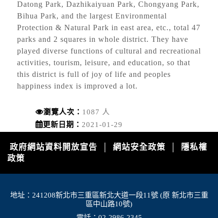
開放路邊停車
Datong Park, Dazhikaiyuan Park, Chongyang Park,
2026-08-08, 17:00│新北市政府
Bihua Park, and the largest Environmental
颱風來襲，預計於 115 年 8 月 8 日 17 時整執行
Protection & Natural Park in east area, etc., total 47
市轄橫移門、越堤道及堤外便道只出不進管制，
parks and 2 squares in whole district. They have
並於 18 時整執行橫移門、越堤道及堤外便道封
played diverse functions of cultural and recreational
閉作業；管制範圍為『二重疏...
activities, tourism, leisure, and education, so that
停水
this district is full of joy of life and peoples
2026-08-03, 10:01│台灣自來水公司
happiness index is improved a lot.
辦理龍潭給水廠高壓電氣設備檢驗 等三合一工程
瀏覽人次：
1087 人
更新日期：
2021-01-29
政府網站資料開放宣告
網站安全政策
隱私權
│
│
政策
地址：241208新北市三重區新北大道一段11號 (原 新北市三重
區中山路10號)
電話：02-2986-2345