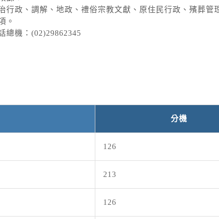
TYPHOO
治行政、調解、地政、禮俗宗教文獻、原住民行政、殯葬管
颱風
09T06:0
項。
2026-0
海豚（國際
話總機：(02)29862345
9SEA13
08T06:0
TYPHOO
高溫
09T06:0
2026-0
海豚（國際
颱風外圍
已有焚風
縣為橙色
停水
分機
新北市、
2026-0
雄市、連
新莊區新樹
126
強風
213
2026-0
第13號
126
臺北市、
蘭縣、臺