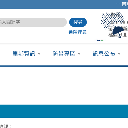
:::
回
降雨
2026-0
第13號
進階搜尋
桃園以北
請注意雷
開放路
坍方、落
2026-0
里鄰資訊
防災專區
訊息公布
颱風來襲，
移門、越
行橫移門
道路封
重疏...
2026-0
新北市 八
淡江大橋
道，氣象
颱風
2026-0
9SEA13
08T06:0
政課：