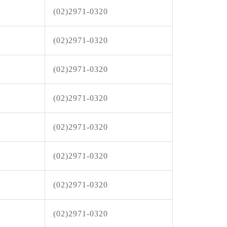
林遊樂區
或陣風8級以上發生的機率(黃色燈號)，請注意。
(02)2971-0320
08-09, 00:00│農業部林業及自然保育署
風休園 預計開始日期：2026年08月09日 預計恢
026年08月10日
(02)2971-0320
林遊樂區
08-09, 00:00│農業部林業及自然保育署
(02)2971-0320
：白海豚颱風休園 預計開始時間：2026年08月
:00 預計恢復時間：2026年08月09日 23:00
(02)2971-0320
8-03, 10:01│台灣自來水公司
(02)2971-0320
給水廠高壓電氣設備檢驗 等三合一工程
(02)2971-0320
8-03, 11:18│台灣自來水公司
(02)2971-0320
重區五谷王南街等巷弄汰換管線工程，施工停水
(02)2971-0320