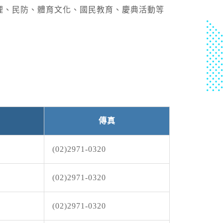
N2026-08-
理、民防、體育文化、國民教育、慶典活動等
0:00+00:0027.60,122.503343970250中度颱風 白
8-08, 14:30│中央氣象署
...
DOLPHIN白海豚2026-08-
0:00+00:0026.90,125.303545962280中度颱風
N2026-08-
0:00+00:0027.60,122.503343970250中度颱風 白
8-08, 14:17│中央氣象署
...
環流沉降影響，各地天氣高溫炎熱，東半部地區
發生，今(8)日宜蘭縣、花蓮縣、臺東縣、金門
燈號，有38度極端高溫出現的機率；臺北市、
傳真
臺中市、彰化縣、雲林縣、嘉義縣、臺南市、高
8-08, 10:32│台灣自來水公司
江縣為黃色燈號，請注意。
路599-1號
(02)2971-0320
(02)2971-0320
8-08, 06:05│中央氣象署
颱風外圍環流影響，8日上午至9日晚上基隆市、
(02)2971-0320
新北市、桃園市、新竹市、新竹縣、屏東縣、宜
東縣(含蘭嶼、綠島)、連江縣局部地區有平均風