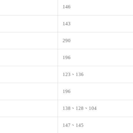
國家森
6級以上
146
2026-
白海豚颱
復日期：2
143
國家森
2026-
290
颱風休園
09日 00
196
停水
2026-0
123、136
辦理龍潭
196
停水
2026-0
138、128、104
為辦理三
147、145
停水