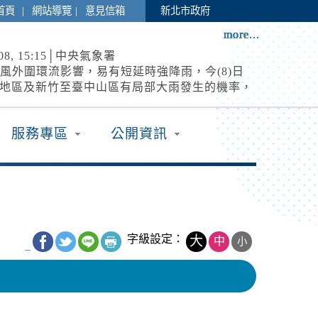
|
|
首頁
網站導覽
意見信箱
新北市政府
more...
more...
more...
more...
more...
more...
more...
more...
more...
more...
more...
more...
more...
8-08, 15:15│中央氣象署
颱風外圍環流影響，易有短延時強降雨，今(8)日
地區及新竹至臺中山區有局部大雨發生的機率，
擊及強陣風，低窪地區請慎防積水，山區請慎防
邊停車
石及溪水暴漲。
8-08, 17:00│新北市政府
服務專區
公開資訊
預計於 115 年 8 月 8 日 17 時整執行市轄橫
堤道及堤外便道只出不進管制，並於 18 時整執
、越堤道及堤外便道封閉作業；管制範圍為『二
閉
8-08, 21:00│交通部公路局
里區 台61線 0K+0~2K+0。受損狀況/管制原因:
強風預警性封閉管制機車道、自行車道及人行
字級設定：
大
中
小
_
預測風速達8級風。
8-08, 14:30│中央氣象署
DOLPHIN白海豚2026-08-
0:00+00:0026.90,125.303545962280中度颱風