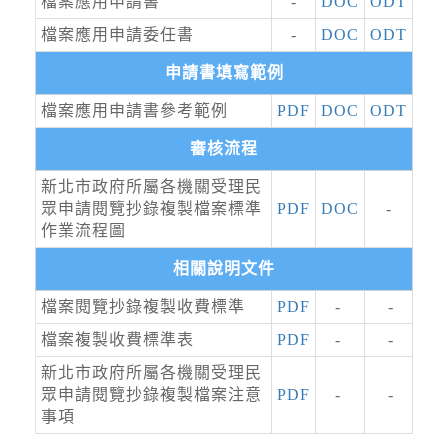
檔案應用申請書
-
DOC
ODT
度颱風TYPHOON2026-08-
09T00:00:00+00:0027.40,123.403343970250中
檔案應用申請委任書
-
DOC
ODT
降雨
度颱風 白海豚（國際...
2026-08-08, 07:45│中央氣象署
申請書填寫範例
第13號颱風外圍環流影響，易有短延時強降雨，
檔案應用申請書參考範例
PDF
DOC
ODT
今(8)日基隆北海岸及臺中以北山區有局部大雨發
生的機率，請注意雷擊及強陣風，山區請慎防坍
審核流程
方、落石及溪水暴漲。
強風
新北市政府所屬各機關受理民
2026-08-08, 06:05│中央氣象署
眾申請閱覽抄錄複製檔案標準
PDF
DOC
-
第13號颱風外圍環流影響，8日上午至9日晚上基
作業流程圖
隆市、臺北市、新北市、桃園市、新竹市、新竹
相關說明文件
縣、屏東縣、宜蘭縣、臺東縣(含蘭嶼、綠島)、
連江縣局部地區有平均風6級以上或陣風8級以上
檔案閱覽抄錄複製收費標準
PDF
-
-
國家森林遊樂區
發生的機率(黃色燈號)，請注意。
檔案複製收費標準表
PDF
-
-
2026-08-09, 00:00│農業部林業及自然保育署
白海豚颱風休園 預計開始日期：2026年08月09
新北市政府所屬各機關受理民
日 預計恢復日期：2026年08月10日
眾申請閱覽抄錄複製檔案注意
PDF
-
-
事項