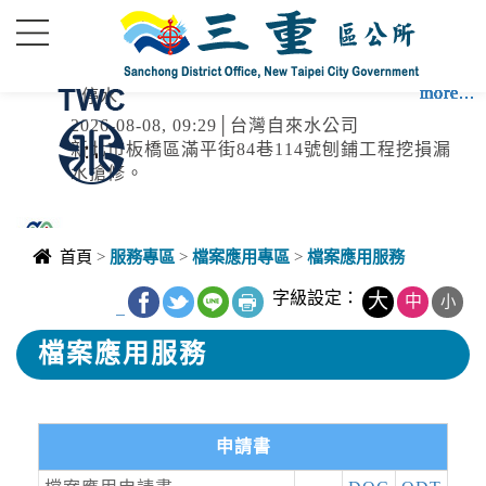
進入內容區塊
more...
more...
more...
more...
more...
more...
more...
more...
more...
more...
停水
2026-08-08, 09:29│台灣自來水公司
新北市板橋區滿平街84巷114號刨鋪工程挖損漏
水搶修。
停水
首頁
>
服務專區
>
檔案應用專區
>
檔案應用服務
2026-08-08, 08:24│台灣自來水公司
福美街136號對面，破管搶修
字級設定：
大
中
小
_
檔案應用服務
颱風
2026-08-08, 08:30│中央氣象署
7SEA13DOLPHIN白海豚2026-08-
申請書
08T00:00:00+00:0027.00,126.103545962280中