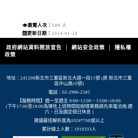
國家森林遊樂區
2026-08-09, 00:00│農業部林業及自然保育署
颱風休園：白海豚颱風休園 預計開始時間：
2026年08月09日 00:00 預計恢復時間：2026年
瀏覽人次：
589 人
08月09日 23:00
更新日期：
2024-01-24
停水
政府網站資料開放宣告
網站安全政策
隱私權
│
│
2026-08-03, 10:01│台灣自來水公司
政策
辦理龍潭給水廠高壓電氣設備檢驗 等三合一工程
地址：241208新北市三重區新北大道一段11號 (原 新北市三重
區中山路10號)
停水
電話：02-2986-2345
2026-08-03, 11:18│台灣自來水公司
為辦理三重區五谷王南街等巷弄汰換管線工程，
【服務時間】週一至週五 8:00~12:00、13:00~18:00
施工停水
(下午17:00至18:00為彈性上班時間如辦理業務請先來電洽詢.週
六、日及國定假日休息 )
建議最佳解析度為1024*768或以上
停水
累計線上人數：1919333人
2026-08-03, 11:18│台灣自來水公司