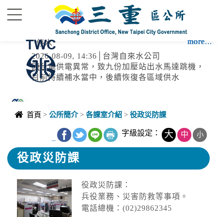
進入內容區塊
more...
more...
more...
more...
more...
more...
more...
more...
more...
more...
more...
more...
more...
停水
2026-08-09, 14:36│台灣自來水公司
因台電供電異常，致九份加壓站出水馬達跳機，
目前持續補水當中，後續恢復各區域供水
颱風
首頁
>
公所簡介
>
各課室介紹
>
役政災防課
2026-08-09, 14:30│中央氣象署
17SEA13DOLPHIN白海豚2026-08-
字級設定：
大
中
小
_
09T06:00:00+00:0028.10,121.903343968220中
度颱風TYPHOON2026-08-
役政災防課
10T06:00:00+00:0029.40,118.10182599060中度
降雨
颱風 白海豚（國際...
役政災防課：
2026-08-09, 13:15│中央氣象署
兵役業務、災害防救等事項。
第13號颱風及其外圍環流影響，易有短延時強降
雨，今(9)日臺北市山區、新竹縣山區、苗栗縣山
電話總機：(02)29862345