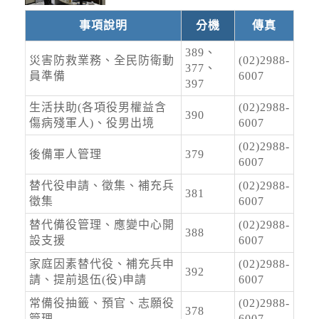
區有局部豪雨或大豪雨，北海岸、新北市、桃園
市、新竹縣地區及臺中市山區有局...
事項說明
分機
傳真
水庫放流
2026-08-09, 12:38│水利署
389、
災害防救業務、全民防衛動
(02)2988-
水利署訊石門水庫:(洩洪至大漢溪):調節性放水,
377、
員準備
6007
影響範圍:新北市，三峽區、淡水區、樹林區、蘆
397
洲區、五股區、鶯歌區、土城區、新莊區、八里
生活扶助(各項役男權益含
(02)2988-
區、三重區、板橋區；臺北市，士林區、大同
390
傷病殘軍人)、役男出境
6007
道路封閉
區、萬華區、北投區；桃園市，龍潭區、大溪區
(02)2988-
2026-08-08, 18:00│交通部公路局
後備軍人管理
379
6007
桃園市 復興區 台7線 47K+100~60K+396。受損
狀況/管制原因: 預警性封閉。
替代役申請、徵集、補充兵
(02)2988-
381
徵集
6007
替代備役管理、應變中心開
強風
(02)2988-
388
設支援
6007
2026-08-09, 10:32│中央氣象署
今(9)日第13號颱風及其外圍環流影響，基隆市、
家庭因素替代役、補充兵申
(02)2988-
392
臺北市、新北市、桃園市、新竹市、新竹縣、苗
請、提前退伍(役)申請
6007
栗縣、臺中市、南投縣、彰化縣、屏東縣、宜蘭
常備役抽籤、預官、志願役
(02)2988-
縣、臺東縣(含綠島、蘭嶼)、澎湖縣、連江...
378
管理
6007