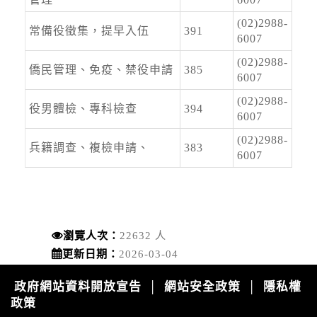
道路封閉
2026-08-08, 21:00│交通部公路局
(02)2988-
常備役徵集，提早入伍
391
新北市 八里區 台61線 0K+0~2K+0。受損狀況/
6007
管制原因: 淡江大橋強風預警性封閉管制機車
(02)2988-
道、自行車道及人行道，氣象預測風速達8級
僑民管理、免疫、禁役申請
385
6007
風。
水門資訊
(02)2988-
役男體檢、專科檢查
394
2026-08-08, 17:00│新北市政府
6007
颱風來襲，預計於 115 年 8 月 8 日 17 時整執行
(02)2988-
兵籍調查、複檢申請、
市轄橫移門、越堤道及堤外便道只出不進管制，
383
6007
並於 18 時整執行橫移門、越堤道及堤外便道封
閉作業；管制範圍為『二重疏...
開放路邊停車
2026-08-08, 17:00│新北市政府
交通局指出，橫移門周邊部分紅黃線開放停車路
瀏覽人次：
22632 人
段，包含新店溪流域、大漢溪右岸與左岸、淡水
更新日期：
2026-03-04
河流域等處，部分為雙邊開放停車，部分為單
邊，詳洽新北市府官網。 交通局補充...
政府網站資料開放宣告
網站安全政策
隱私權
│
│
開放路邊停車
政策
2026-08-08, 17:00│新北市政府