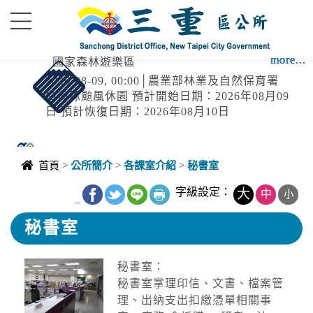
進入內容區塊
more...
more...
more...
more...
more...
more...
more...
國家森林遊樂區
2026-08-09, 00:00│農業部林業及自然保育署
白海豚颱風休園 預計開始日期：2026年08月09
日 預計恢復日期：2026年08月10日
颱風
首頁
>
公所簡介
>
各課室介紹
>
秘書室
2026-08-07, 17:30│中央氣象署
2SEA13DOLPHIN白海豚2026-08-
字級設定：
大
中
小
_
07T09:00:00+00:0027.00,127.904050950280中
度颱風TYPHOON2026-08-
秘書室
08T09:00:00+00:0026.80,125.204050950280中
強風
度颱風 白海豚（國際...
秘書室：
2026-08-07, 16:34│中央氣象署
秘書室掌理印信、文書、檔案管
颱風外圍環流影響，7日新北市、南投縣、高雄
市、屏東縣、宜蘭縣、臺東縣(蘭嶼)；颱風及其
理、出納支出扣繳憑單相關事