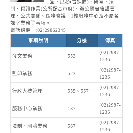
外圍環流影響，8日基隆市、臺北市、新北市、
宜、庶務(含採購)、研考、法
桃園市、南投縣、高雄市、屏東縣、宜蘭縣、臺
制、資訊作業(公所配合市府)、辦公廳舍維護管
國家森林遊樂區
東縣(含蘭嶼)、連江縣局部地區有平均風6級以上
理、公共關係、區務會議、1樓服務中心及不屬各
或陣風8級以上發生的機率(黃色燈號)，請注意。
2026-08-09, 00:00│農業部林業及自然保育署
課室業務等事項。
颱風休園：白海豚颱風休園 預計開始時間：
電話總機：(02)29862345
2026年08月09日 00:00 預計恢復時間：2026年
事項說明
分機
傳真
08月09日 23:00
(02)2987-
停水
發文業務
553
1236
2026-08-03, 10:01│台灣自來水公司
辦理龍潭給水廠高壓電氣設備檢驗 等三合一工程
(02)2987-
監印業務
523
1236
(02)2987-
行政大樓管理
555、557
停水
1236
2026-08-03, 11:18│台灣自來水公司
(02)2987-
為辦理三重區五谷王南街等巷弄汰換管線工程，
服務中心業務
187
1236
施工停水
(02)2987-
法制、國賠業務
567
1236