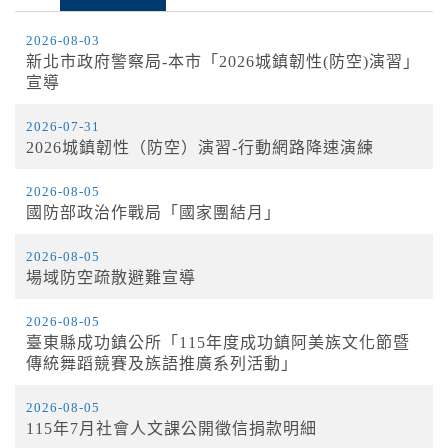
2026-08-03
停水
新北市政府警察局-本市「2026城鎮韌性(防空)演習」
2026-08-03, 11:18│台灣自來水公司
宣導
為辦理三重區五谷王南街等巷弄汰換管線工程，
施工停水
2026-07-31
2026城鎮韌性（防空）演習-行動網路降速演練
停水
2026-08-05
2026-08-03, 11:18│台灣自來水公司
國防部政治作戰局「國家團結月」
為辦理三重區五谷王南街等巷弄汰換管線工程，
施工停水
2026-08-05
場域防空疏散避難宣導
2026-08-05
臺東縣成功鎮公所「115年度成功鎮阿美族文化節暨
傳統舞蹈競賽及族語推廣系列活動」
2026-08-05
115年7月社會人文課公開徵信捐款明細