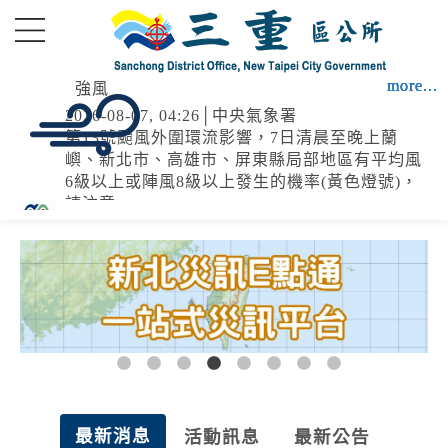
進入內容區塊
more...
more...
more...
more...
more...
強風
2026-08-07, 04:26│中央氣象署
第13號颱風外圍環流影響，7日清晨至晚上蘭
嶼、新北市、高雄市、屏東縣局部地區有平均風
6級以上或陣風8級以上發生的機率(黃色燈號)，
請注意。
高溫
2026-08-06, 17:30│中央氣象署
颱風外圍環流沉降影響，各地天氣高溫炎熱，宜
蘭縣及花蓮縣有焚風發生的機率，明(7)日白天宜
蘭縣為橙色燈號，有38度極端高溫出現的機率；
臺北市、新北市、彰化縣、雲林縣、臺南市、屏
停水
東縣、花蓮縣為橙色燈號，有連續出現36度高溫
1
2
3
4
5
6
7
8
的機率，請加強注意。南投縣、嘉義縣、臺東縣
2026-08-03, 10:01│台灣自來水公司
為黃色燈號，請注意。
辦理龍潭給水廠高壓電氣設備檢驗 等三合一工程
最新消息
活動訊息
最新公告